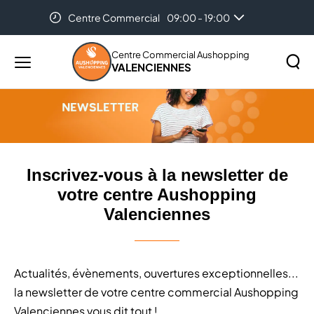
Centre Commercial
09:00 - 19:00
Accueil
Inscrivez-vous à la newsletter de votre centre
Aushopping Valenciennes
Centre Commercial Aushopping
VALENCIENNES
Menu
principal
Rechercher
Lancer
sur
la
le
recher
site
Inscrivez-vous à la newsletter de
votre centre Aushopping
Valenciennes
Actualités, évènements, ouvertures exceptionnelles...
la newsletter de votre centre commercial Aushopping
Valenciennes vous dit tout !